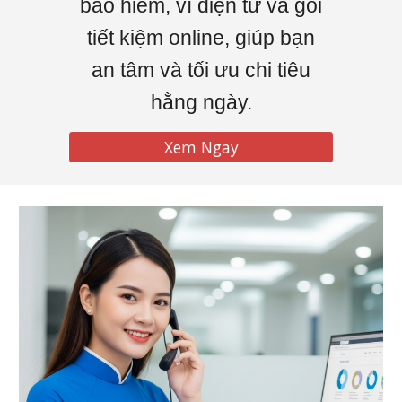
bảo hiểm, ví điện tử và gói
tiết kiệm online, giúp bạn
an tâm và tối ưu chi tiêu
hằng ngày.
Xem Ngay