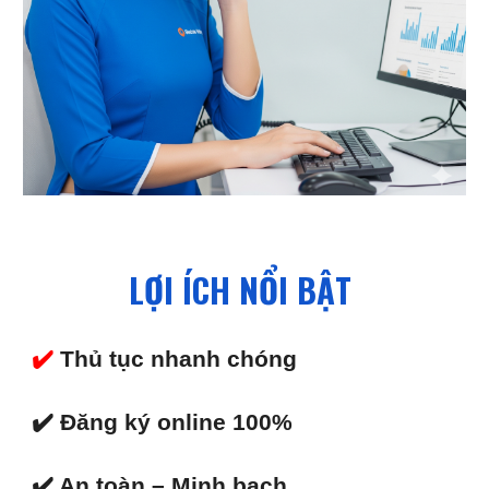
LỢI ÍCH NỔI BẬT
✔️
Thủ tục nhanh chóng
✔️ Đăng ký online 100%
✔️ An toàn – Minh bạch