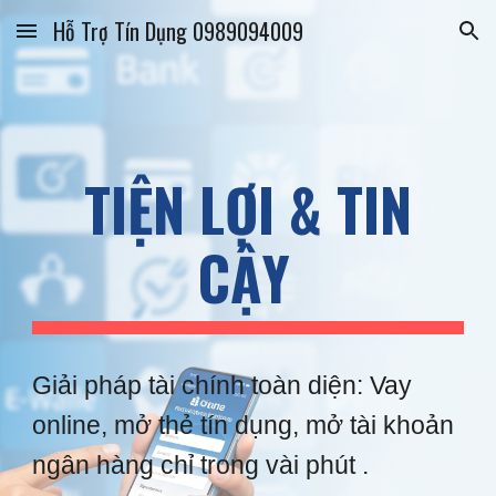
Hỗ Trợ Tín Dụng 0989094009
Skip to main content
Skip to navigation
TIỆN LỢI & TIN
CẬY
Giải pháp tài chính toàn diện: Vay
online, mở thẻ tín dụng, mở tài khoản
ngân hàng chỉ trong vài phút .